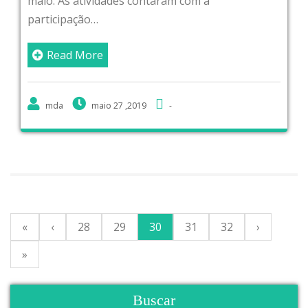
maio. As atividades contaram com a
participação…
Read More
mda
maio 27 ,2019
-
«
‹
28
29
30
31
32
›
»
Buscar