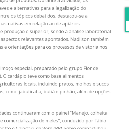
ação de produtos. Durante a atividade, os
aves e alternativas para a legalização do
ntre os tópicos debatidos, destacou-se a
has nativas em relação ao de apiários
e produção é superior, sendo a análise laboratorial
s aspectos relevantes apontados. Nadilson também
as e orientações para os processos de vistoria nos
almoço especial, preparado pelo grupo Flor de
RS). O cardápio teve como base alimentos
ricultoras locais, incluindo pratos, molhos e sucos
s, como jabuticaba, butiá e pinhão, além de opções
idades continuaram com o painel “Manejo, colheita,
 comercialização de meles”, conduzido por Fábio
notto e Calegari, de Verê (PR). Fábio compartilhou