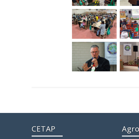
CETAP
Agro