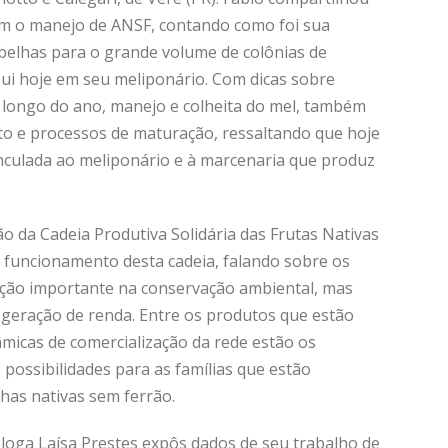
com o manejo de ANSF, contando como foi sua
abelhas para o grande volume de colônias de
sui hoje em seu meliponário. Com dicas sobre
longo do ano, manejo e colheita do mel, também
o e processos de maturação, ressaltando que hoje
inculada ao meliponário e à marcenaria que produz
o da Cadeia Produtiva Solidária das Frutas Nativas
 funcionamento desta cadeia, falando sobre os
nção importante na conservação ambiental, mas
geração de renda. Entre os produtos que estão
micas de comercialização da rede estão os
possibilidades para as famílias que estão
lhas nativas sem ferrão.
óloga Laísa Prestes expôs dados de seu trabalho de