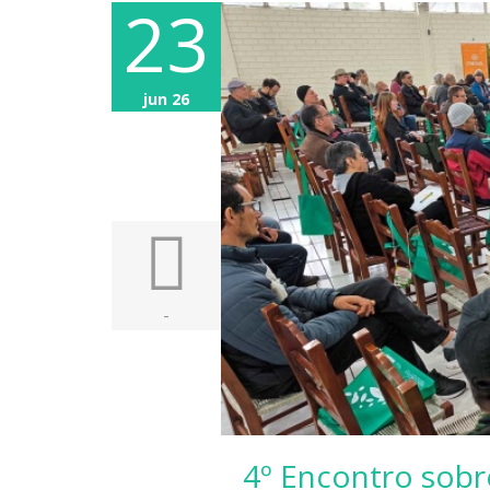
23
jun 26
-
4º Encontro sobr