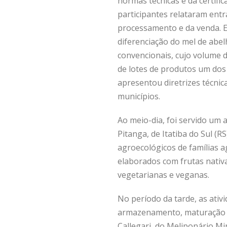
normas técnicas e da certific
participantes relataram entr
processamento e da venda. E
diferenciação do mel de abel
convencionais, cujo volume d
de lotes de produtos um do
apresentou diretrizes técnic
municípios.
Ao meio-dia, foi servido um 
Pitanga, de Itatiba do Sul (
agroecológicos de famílias ag
elaborados com frutas nativa
vegetarianas e veganas.
No período da tarde, as ativ
armazenamento, maturação e
Callegari, do Meliponário Mi