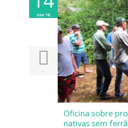
14
nov 16
-
Oficina sobre pr
nativas sem ferr