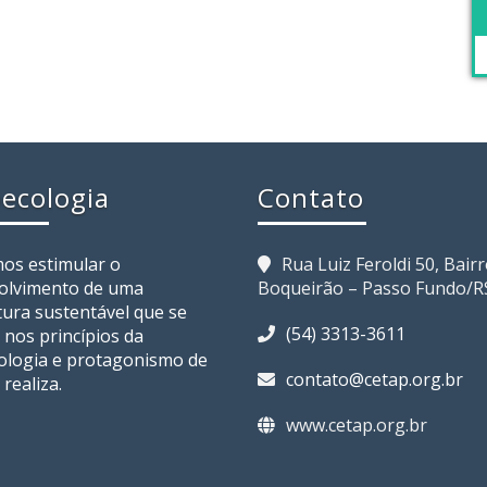
ecologia
Contato
os estimular o
Rua Luiz Feroldi 50, Bair
olvimento de uma
Boqueirão – Passo Fundo/R
tura sustentável que se
(54) 3313-3611
 nos princípios da
ologia e protagonismo de
contato@cetap.org.br
realiza.
www.cetap.org.br