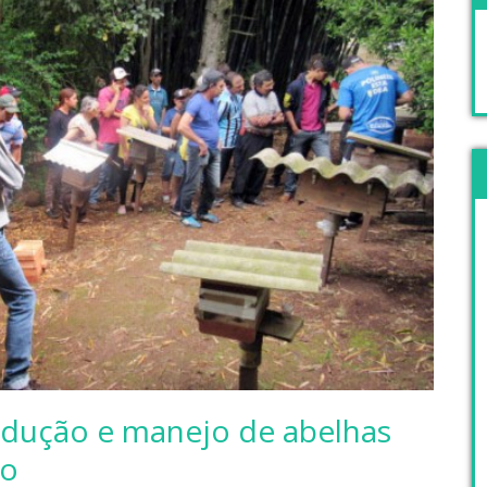
odução e manejo de abelhas
ão