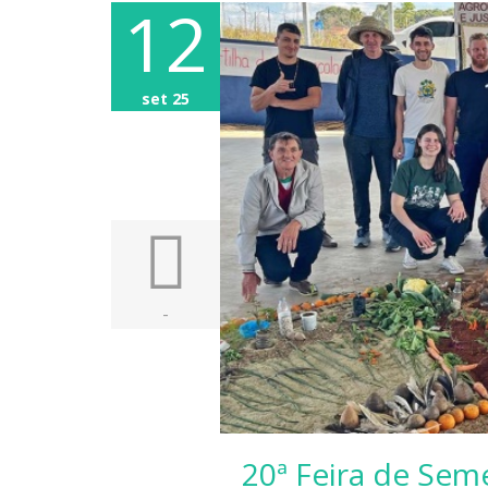
12
set 25
-
20ª Feira de Sem