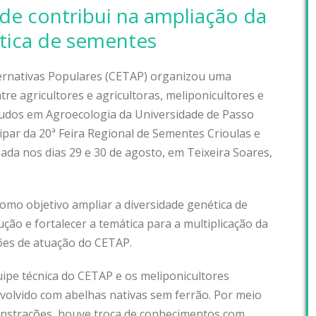
de contribui na ampliação da
tica de sementes
ernativas Populares (CETAP) organizou uma
re agricultores e agricultoras, meliponicultores e
udos em Agroecologia da Universidade de Passo
par da 20ª Feira Regional de Sementes Crioulas e
zada nos dias 29 e 30 de agosto, em Teixeira Soares,
 como objetivo ampliar a diversidade genética de
ão e fortalecer a temática para a multiplicação da
ões de atuação do CETAP.
uipe técnica do CETAP e os meliponicultores
olvido com abelhas nativas sem ferrão. Por meio
onstrações, houve troca de conhecimentos com