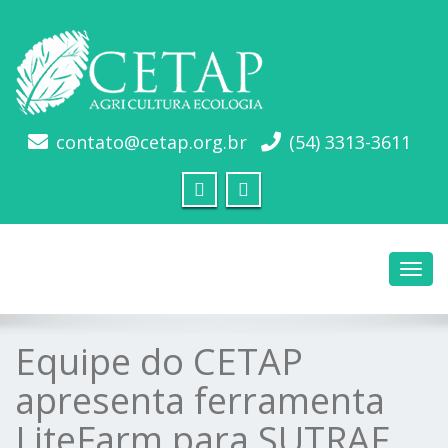
contato@cetap.org.br
(54) 3313-3611
Toggl
navig
Equipe do CETAP
apresenta ferramenta
LiteFarm para SUTRAF